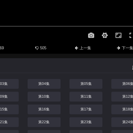
69
505
上一集
下一
03集
第04集
第05集
第06
09集
第10集
第11集
第12
15集
第16集
第17集
第18
21集
第22集
第23集
第24