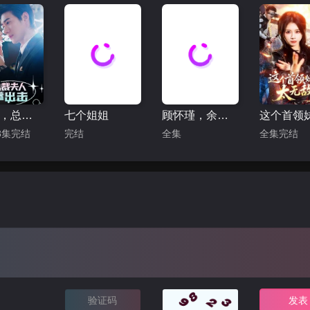
重生后，总裁夫人重拳出击
七个姐姐
顾怀瑾，余生曼曼只爱你
98集完结
完结
全集
全集完结