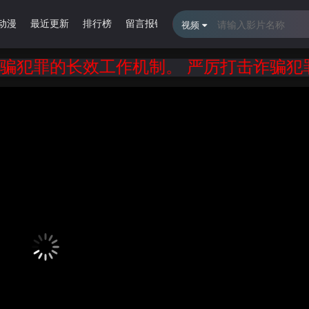
动漫
最近更新
排行榜
留言报错
视频
的长效工作机制。 严厉打击诈骗犯罪，维