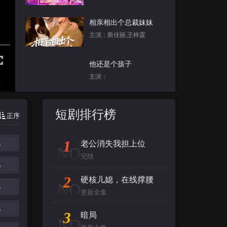
相亲相出个总裁妹妹
主演：斯佳丽,王梓霆
他还是个孩子
主演：
集
朕只想当昏君，却成千古一帝
短剧排行榜
正序
主演：
1
集
老公消失我担上位
一夜之间，我变成影后了
NO
完结
主演：
集
2
硬核儿媳，在线撑腰
NO
集
不在灯火阑珊处2025
更新全集
主演：陈舒琪 张灵钰
集
3
暗局
NO