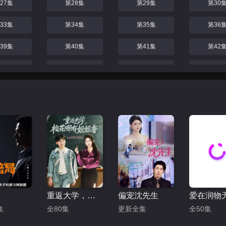
27集
第28集
第29集
第30
33集
第34集
第35集
第36
39集
第40集
第41集
第42
45集
第46集
第47集
第48
51集
第52集
第53集
第54
57集
第58集
第59集
第60
重返大学，校花哪有姐姐香
偏宠沈先生
集
全80集
更新全集
全50集