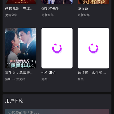
第37集
第38集
第39集
硬核儿媳，在线撑腰
偏宠沈先生
缚春诏
第40集
第41集
第42集
更新全集
更新全集
更新全集
第43集
第44集
第45集
第46集
第47集
第48集
第49集
第50集
第51集
第52集
第53集
第54集
第55集
第56集
第57集
重生后，总裁夫人重拳出击
七个姐姐
顾怀瑾，余生曼曼只爱你
第58集
第59集
第60集
第81-98集完结
完结
全集
用户评论