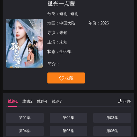
孤光一点萤
分类：
短剧
短剧
地区：
中国大陆
年份：
2026
导演：未知
主演：未知
状态：全60集
简介：
收藏
线路1
线路2
线路4
线路7
正序
第01集
第02集
第03集
第04集
第05集
第06集