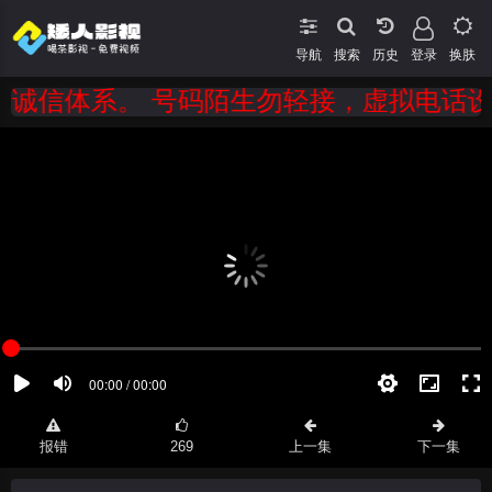
导航
搜索
登录
换肤
体系。 号码陌生勿轻接，虚拟电话设陷阱
报错
269
上一集
下一集