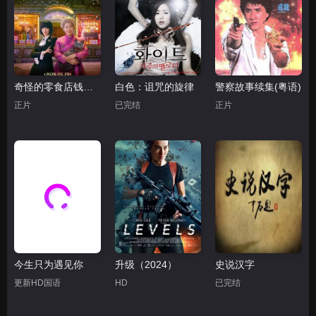
奇怪的零食店钱天堂
白色：诅咒的旋律
警察故事续集(粤语)
正片
已完结
正片
今生只为遇见你
升级（2024）
史说汉字
更新HD国语
HD
已完结