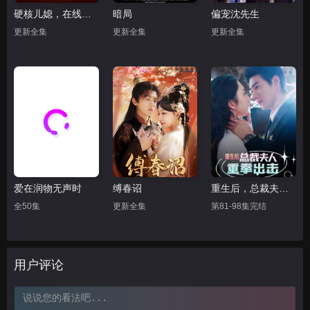
硬核儿媳，在线撑腰
暗局
偏宠沈先生
更新全集
更新全集
更新全集
爱在润物无声时
缚春诏
重生后，总裁夫人重拳出击
全50集
更新全集
第81-98集完结
用户评论