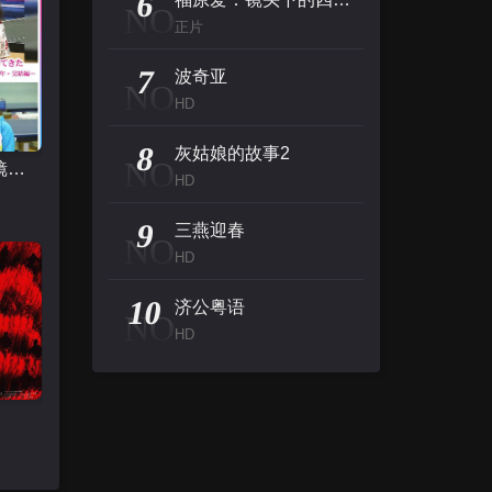
6
NO
正片
7
波奇亚
NO
HD
8
灰姑娘的故事2
NO
福原爱：镜头下的四分之一个世纪
HD
9
三燕迎春
NO
HD
10
济公粤语
NO
HD