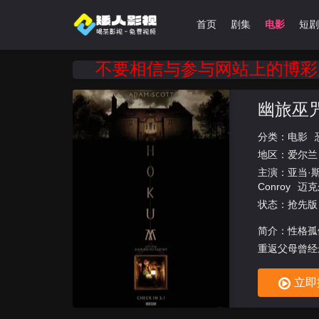
首页
剧集
电影
短剧
不要相信与参与网站上的博彩广告
幽旅巫
分类：
电影
地区：
爱尔兰 
主演：
亚当·
Conroy
迈克
状态：抢先版
简介：性格孤
重返父母曾经
传说，
立即