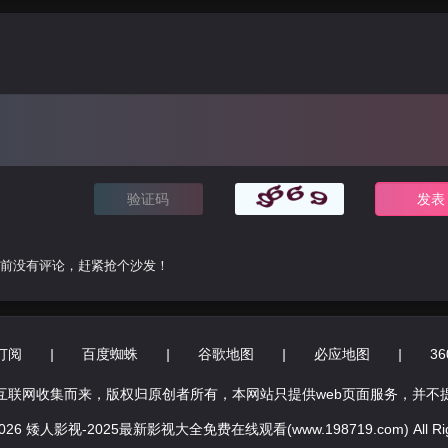
前没有评论，赶紧抢个沙发！
订阅
|
百度蜘蛛
|
谷歌地图
|
必应地图
|
3
互联网收集而来，版权归原创者所有，本网站只提供web页面服务，并不
© 2026 矮人影视-2025最新影视大全免费在线观看(www.198719.com) All Righ