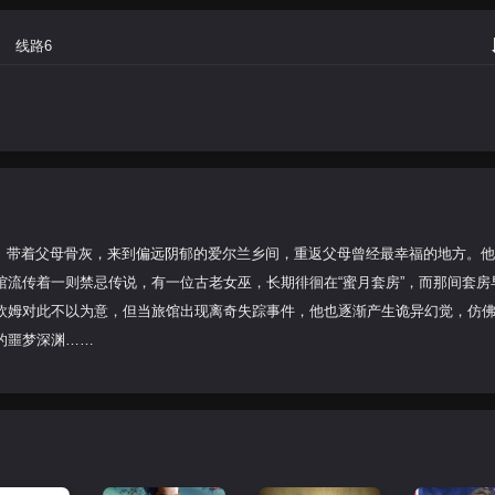
线路6
饰）带着父母骨灰，来到偏远阴郁的爱尔兰乡间，重返父母曾经最幸福的地方。
流传着一则禁忌传说，有一位古老女巫，长期徘徊在“蜜月套房”，而那间套房
欧姆对此不以为意，但当旅馆出现离奇失踪事件，他也逐渐产生诡异幻觉，仿
的噩梦深渊……