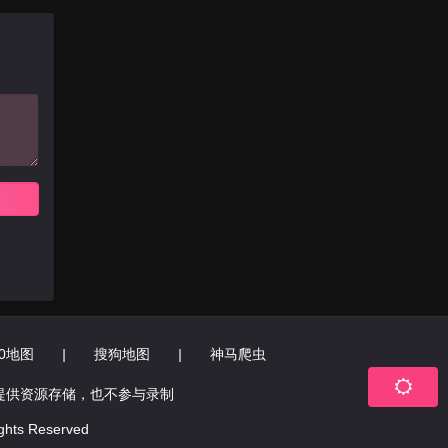
60地图
|
搜狗地图
|
神马爬虫
提供资源存储，也不参与录制
ts Reserved