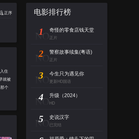
电影排行榜
正序
1
奇怪的零食店钱天堂
NO
正片
2
警察故事续集(粤语)
NO
正片
他入住
3
今生只为遇见你
NO
早就被
更新HD国语
佛那个
4
升级（2024）
NO
HD
5
史说汉字
NO
已完结
福原爱：镜头下的四分之一个世纪