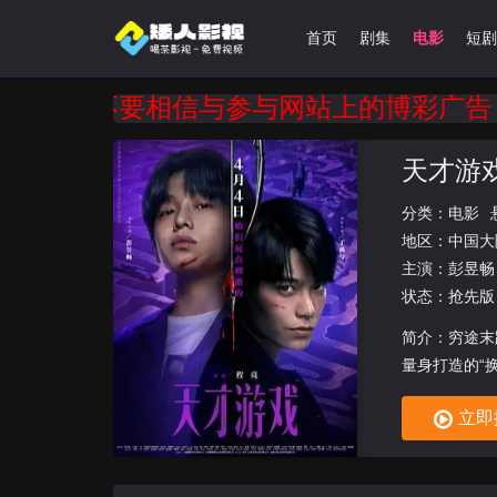
首页
剧集
电影
短剧
不要相信与参与网站上的博彩广告，天
天才游
分类：
电影
地区：
中国大
主演：
彭昱畅
状态：抢先版
简介：穷途末
量身打造的“
人生。
立即