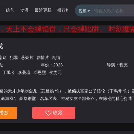
综艺
动漫
最近更新
排行榜
留言报错
视频
上不会掉馅饼，只会掉陷阱。 时刻绷紧防
戏
悬疑
犯罪
悬疑片
剧情片
剧情
陆
年份：
2026
导演：
程亮
丁禹兮
李蔓瑄
邓恩熙
侯雯元
路的天才少年刘全龙（彭昱畅 饰），被偏执富家公子陈伦（丁禹兮 饰）
换命游戏”。豪华别墅、名车名表、神秘女友全部备齐，在陈伦的精心打造
播放
收藏