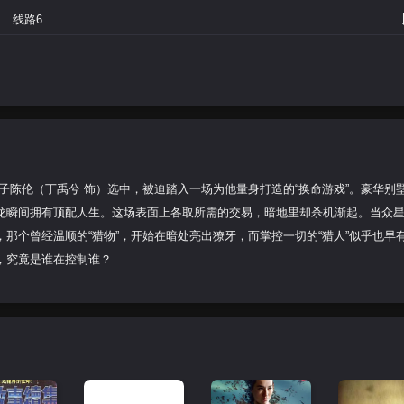
线路6
子陈伦（丁禹兮 饰）选中，被迫踏入一场为他量身打造的“换命游戏”。豪华别
龙瞬间拥有顶配人生。这场表面上各取所需的交易，暗地里却杀机渐起。当众
那个曾经温顺的“猎物”，开始在暗处亮出獠牙，而掌控一切的“猎人”似乎也早
，究竟是谁在控制谁？