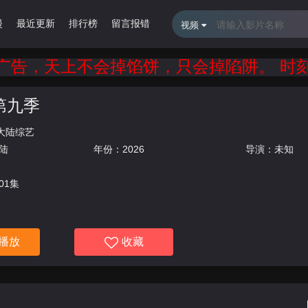
漫
最近更新
排行榜
留言报错
视频
，天上不会掉馅饼，只会掉陷阱。 时刻绷紧
第九季
大陆综艺
陆
年份：
2026
导演：未知
01集
播放
收藏