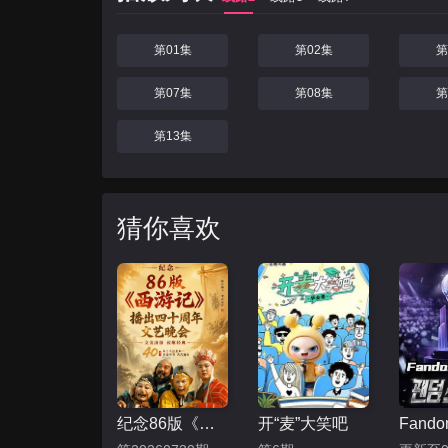
第01集
第02集
第
第07集
第08集
第
第13集
猜你喜欢
纪念86版《西游记》播出四十周年文艺晚会
开“麦”大笑吧
Fando