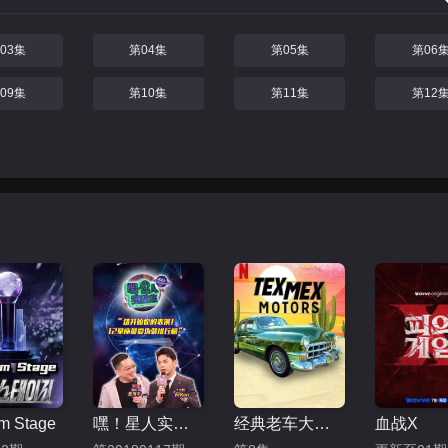
03集
第04集
第05集
第06
09集
第10集
第11集
第12
m Stage
嘿！星人实验室
经典老车大翻修第二季
血战X