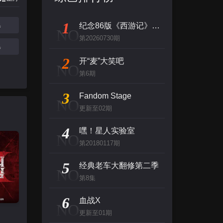
1
集
纪念86版《西游记》播出四十周年文艺晚会
NO
第20260730期
集
2
开“麦”大笑吧
NO
第6期
3
Fandom Stage
NO
更新至02期
4
嘿！星人实验室
NO
第20180117期
5
经典老车大翻修第二季
NO
第8集
6
血战X
NO
更新至01期