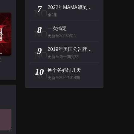
7
2022年MAMA颁奖典礼
NO
全2集
8
一次搞定
NO
更新至20230311
9
2019年美国公告牌音乐大奖颁奖典礼
NO
更新至第一期完结
X
10
换个爸妈过几天
NO
更新至20221014期