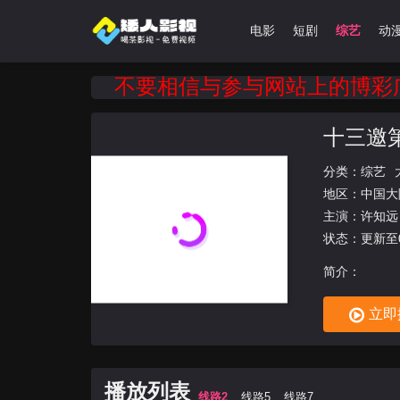
首页
剧集
电影
短剧
综艺
动
不要相信与参与网站上的博彩广告
十三邀
分类：
综艺
地区：
中国大
主演：
许知远
状态：更新至
简介：
立即
播放列表
线路2
线路5
线路7