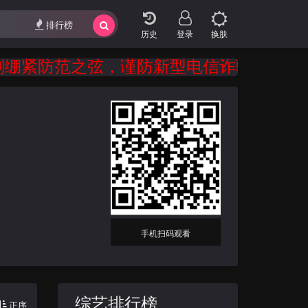
排行榜
登录
换肤
防范之弦，谨防新型电信诈骗。 建立健全
手机扫码观看
综艺排行榜
正序