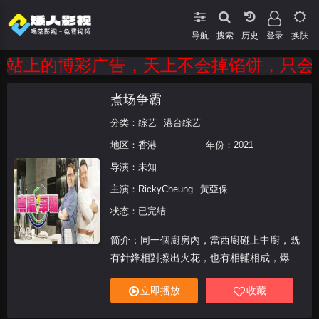
导航
搜索
登录
换肤
站上的博彩广告，天上不会掉馅饼，只会掉陷
煮场争霸
分类：
综艺
港台综艺
地区：
香港
年份：
2021
导演：未知
主演：
RickyCheung
黃亞保
状态：已完结
简介：同一個廚房內，當西廚碰上中廚，既
有針鋒相對擦出火花，也有相輔相成，爆發
連串煮食新靈感！大廚張錦祥( )、「保哥」
立即播放
收藏
黃亞保，近年常常亮相螢幕及網上視頻，首
次破天荒合作主持烹飪節目，上演連番佳