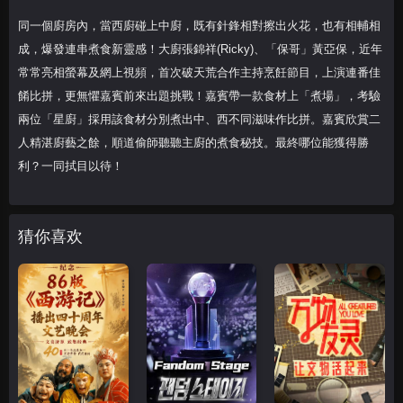
同一個廚房內，當西廚碰上中廚，既有針鋒相對擦出火花，也有相輔相
成，爆發連串煮食新靈感！大廚張錦祥(Ricky)、「保哥」黃亞保，近年
常常亮相螢幕及網上視頻，首次破天荒合作主持烹飪節目，上演連番佳
餚比拼，更無懼嘉賓前來出題挑戰！嘉賓帶一款食材上「煮場」，考驗
兩位「星廚」採用該食材分別煮出中、西不同滋味作比拼。嘉賓欣賞二
人精湛廚藝之餘，順道偷師聽聽主廚的煮食秘技。最終哪位能獲得勝
利？一同拭目以待！
猜你喜欢