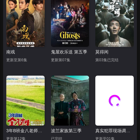
南戏
鬼屋欢乐送 第五季
莫得闲
更新至第6集
更新第07集
第03集已完结
3年B班金八老师第三季
波兰家族第三季
真实犯罪现场调查：迈阿密
更新第12集
已完结
更新至01集