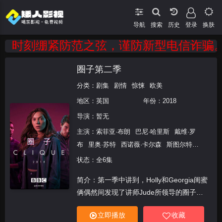
导航
搜索
登录
换肤
时刻绷紧防范之弦，谨防新型电信诈骗。 
圈子第二季
分类：
剧集
剧情
惊悚
欧美
地区：
英国
年份：
2018
导演：
暂无
主演：
索菲亚·布朗
巴尼·哈里斯
戴维·罗
布
里奥·苏特
西诺薇·卡尔森
斯图尔特·
坎贝尔
伊莫根·金
凯瑟琳·奥唐纳利
状态：全6集
简介：第一季中讲到，Holly和Georgia闺蜜
俩偶然间发现了讲师Jude所领导的圈子，
圈子中都是学校最顶尖的女生们。Georgia
立即播放
收藏
很快融进了这个精英圈子，而Holly却成了