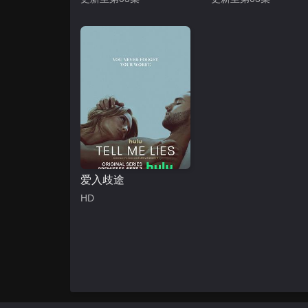
爱入歧途
HD