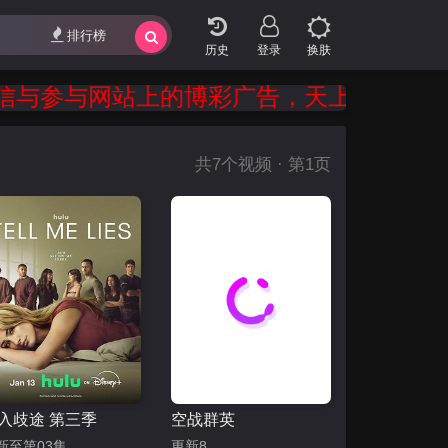
排行榜
登录
换肤
与参与网站上的博彩广告，天上不会掉馅饼
共
7
个视频 · 第1页
入歧途 第三季
空战群英
新至第03集
更新8