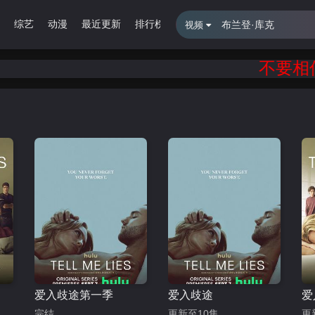
综艺
动漫
最近更新
排行榜
留言报错
视频
不要相信
爱入歧途第一季
爱入歧途
爱
完结
更新至10集
更